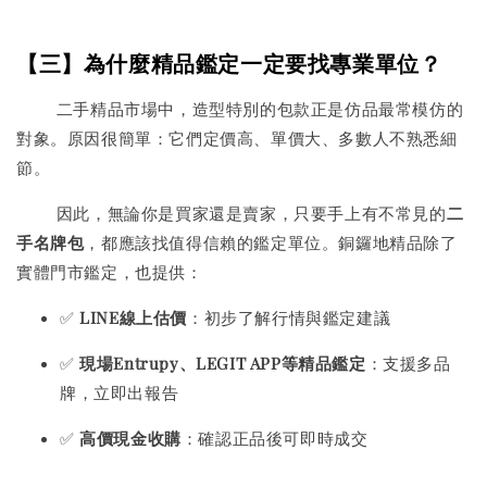
【三】為什麼精品鑑定一定要找專業單位？
二手精品市場中，造型特別的包款正是仿品最常模仿的
對象。原因很簡單：它們定價高、單價大、多數人不熟悉細
節。
因此，無論你是買家還是賣家，只要手上有不常見的
二
手名牌包
，都應該找值得信賴的鑑定單位。銅鑼地精品除了
實體門市鑑定，也提供：
✅
LINE線上估價
：初步了解行情與鑑定建議
✅
現場Entrupy、LEGIT APP等精品鑑定
：支援多品
牌，立即出報告
✅
高價現金收購
：確認正品後可即時成交