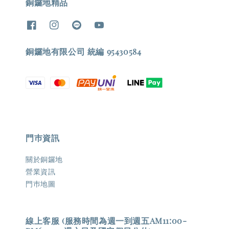
銅鑼地精品
銅鑼地有限公司 統編 95430584
門巿資訊
關於銅鑼地
營業資訊
門巿地圖
線上客服 (服務時間為週一到週五AM11:00-