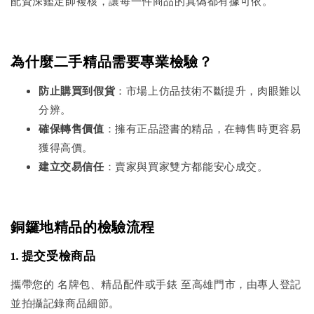
配資深鑑定師複核，讓每一件商品的真偽都有據可依。
為什麼二手精品需要專業檢驗？
防止購買到假貨
：市場上仿品技術不斷提升，肉眼難以
分辨。
確保轉售價值
：擁有正品證書的精品，在轉售時更容易
獲得高價。
建立交易信任
：賣家與買家雙方都能安心成交。
銅鑼地精品的檢驗流程
1. 提交受檢商品
攜帶您的 名牌包、精品配件或手錶 至高雄門市，由專人登記
並拍攝記錄商品細節。