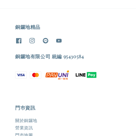
銅鑼地精品
銅鑼地有限公司 統編 95430584
門巿資訊
關於銅鑼地
營業資訊
門巿地圖