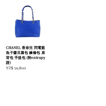
CHANEL 香奈兒 閃電藍
魚子醬豆腐包 鍊條包 肩
背包 手提包 (附entrupy
證)
Regular
NT$ 59,800
price