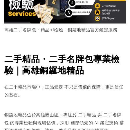
高雄二手名牌包・精品AI檢驗｜銅鑼地精品官方鑑定服務
二手精品・二手名牌包專業檢
驗｜高雄銅鑼地精品
在二手精品市場中，正品鑑定 不只是價值的保障，更是信任
的基石。
銅鑼地精品位於高雄鼓山區，專注於 二手精品 與 二手名牌
包 的專業檢驗與現場估價，採用 國際領先的 AI 鑑定技術 搭