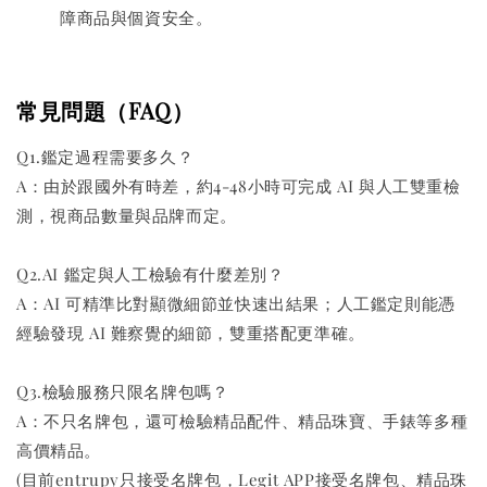
障商品與個資安全。
常見問題（FAQ）
Q1.鑑定過程需要多久？
A：由於跟國外有時差，約4-48小時可完成 AI 與人工雙重檢
測，視商品數量與品牌而定。
Q2.AI 鑑定與人工檢驗有什麼差別？
A：AI 可精準比對顯微細節並快速出結果；人工鑑定則能憑
經驗發現 AI 難察覺的細節，雙重搭配更準確。
Q3.檢驗服務只限名牌包嗎？
A：不只名牌包，還可檢驗精品配件、精品珠寶、手錶等多種
高價精品。
(目前entrupy只接受名牌包，Legit APP接受名牌包、精品珠