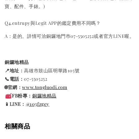
寶、配件、手錶。)
Q4.entrupy與Legit APP的鑑定費用不同嗎？
A：是的。詳情可洽銅鑼地門巿07-5505252或者官方LINE喔。
銅鑼地精品
📍地址：
高雄市鼓山區明華路105號
📞電話：
07-5505252
🌐官網：
www.tongluodi.com
FB粉專：
銅鑼地精品
📱LINE：
@103fzgey
相關商品