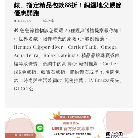
錶、指定精品包款88折！銅鑼地父親節
優惠開跑
JUL 22, 25
銅小編
🎁 爸爸節禮物該怎麼選？3種經典送禮提案報你知！
1. 世界名錶：陪伴時光的象徵 👉 範例推薦：
Hermes Clipper diver、Cartier Tank、Omega
Aqua Terra、Rolex Datejust2. 精品品牌珠寶或銀
樓等級珠寶：低調中的高貴👉 範例推薦：Cartier
18K金戒指、藍寶石戒指、簡約鑽石戒指 3. 名牌包
款：時尚與生活兼顧👉 範例推薦：LV Brazza長夾、
GUCCI公...