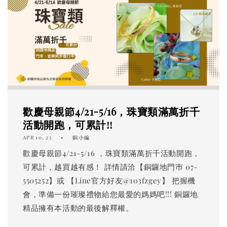
歡慶母親節4/21-5/16，珠寶類滿萬折千
活動開跑，可累計!!
APR 10, 25
銅小編
歡慶母親節4/21-5/16 ，珠寶類滿萬折千活動開跑，
可累計，越買越有感！ 詳情請洽【銅鑼地門巿 07-
5505252】或 【Line官方好友@103fzgey】 把握機
會，準備一份璀璨禮物給您最愛的媽媽吧!!! 銅鑼地
精品擁有本活動的最後解釋權。