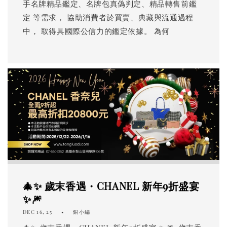
手名牌精品鑑定、名牌包真偽判定、精品轉售前鑑
定 等需求， 協助消費者於買賣、典藏與流通過程
中， 取得具國際公信力的鑑定依據。 為何
🎄✨ 歲末香遇・CHANEL 新年9折盛宴
✨🎆
DEC 16, 25
銅小編