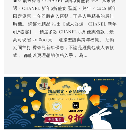
🎄✨ 歲末香遇・CHANEL 新年9折盛宴 ✨🎆 ​ 歲末香
遇・CHANEL 新年9折盛宴 聖誕 × 跨年 × 2026 新年
限定優惠 一年即將進入尾聲，正是入手精品的最佳
時機。 銅鑼地精品 推出【歲末香遇・CHANEL 新年
9折盛宴】， 精選多款 CHANEL 9折 優惠包款，最
高可現省 20,800 元， 迎接聖誕與跨年檔期。 活動
期間主打 香奈兒新年優惠，不論是經典包或人氣款
式， 都能以更理想的價格入手， 為...