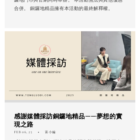
合併。 銅鑼地精品擁有本活動的最終解釋權。
感謝媒體採訪銅鑼地精品——夢想的實
現之路
FEB 06, 25
富小編