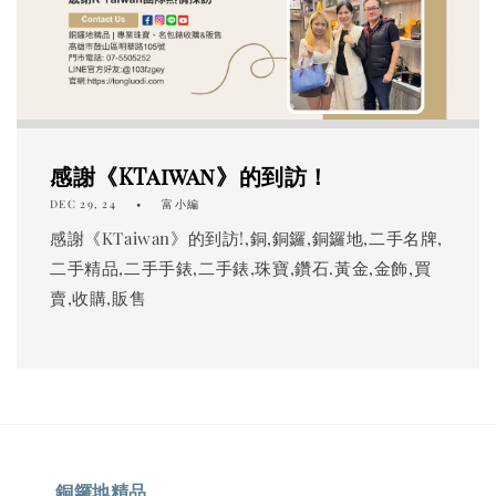
感謝《KTaiwan》的到訪！
DEC 29, 24
富小編
感謝《KTaiwan》的到訪!,銅,銅鑼,銅鑼地,二手名牌,
二手精品,二手手錶,二手錶,珠寶,鑽石.黃金,金飾,買
賣,收購,販售
銅鑼地精品