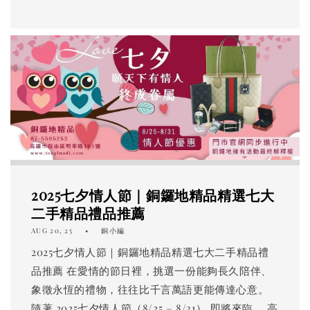
2025七夕情人節｜銅鑼地精品精選七大
二手精品禮品推薦
AUG 20, 25
銅小編
2025七夕情人節｜銅鑼地精品精選七大二手精品禮
品推薦 在愛情的節日裡，挑選一份能夠長久陪伴、
象徵永恆的禮物，往往比千言萬語更能傳達心意。
隨著 2025七夕情人節（8/25 – 8/31） 即將來臨， 高