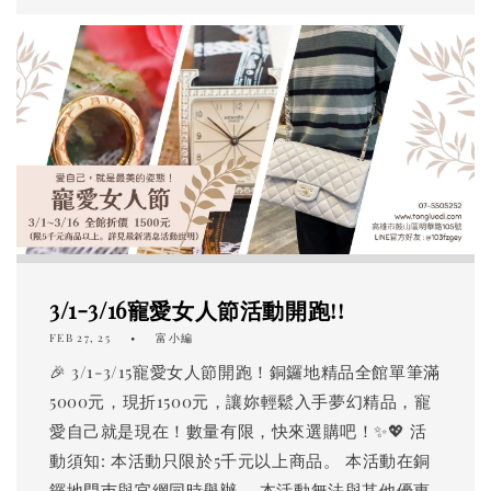
3/1-3/16寵愛女人節活動開跑!!
FEB 27, 25
富小編
🎉 3/1-3/15寵愛女人節開跑！銅鑼地精品全館單筆滿
5000元，現折1500元，讓妳輕鬆入手夢幻精品，寵
愛自己就是現在！數量有限，快來選購吧！✨💖 活
動須知: 本活動只限於5千元以上商品。 本活動在銅
鑼地門巿與官網同時舉辦。 本活動無法與其他優惠