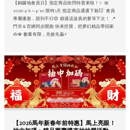
【銅鑼地會員日】指定商品快閃特賣來啦！✨ 📅
2026/4/6～4/10 限時5天 指定商品通通下殺💥` 會員
專屬優惠，甜到不行😍 錯過這波真的要等下次！ 📍
門市＆官網同步開跑 快來挖寶，把夢幻精品帶回家
👜💎 數量有限，先搶先贏⚡
【2026馬年新春年前特惠】馬上亮眼！