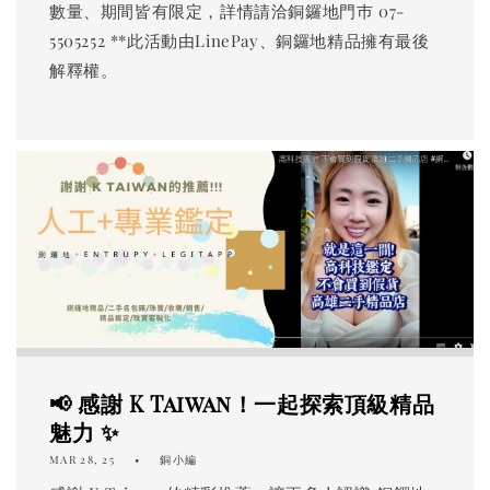
數量、期間皆有限定，詳情請洽銅鑼地門巿 07-
5505252 **此活動由LinePay、銅鑼地精品擁有最後
解釋權。
📢 感謝 K Taiwan！一起探索頂級精品
魅力 ✨
MAR 28, 25
銅小編