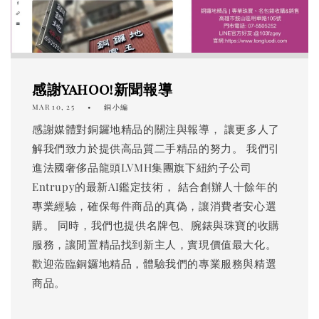
感謝yahoo!新聞報導
MAR 10, 25
銅小編
感謝媒體對銅鑼地精品的關注與報導， 讓更多人了
解我們致力於提供高品質二手精品的努力。 我們引
進法國奢侈品龍頭LVMH集團旗下紐約子公司
Entrupy的最新AI鑑定技術， 結合創辦人十餘年的
專業經驗，確保每件商品的真偽，讓消費者安心選
購。 同時，我們也提供名牌包、腕錶與珠寶的收購
服務，讓閒置精品找到新主人，實現價值最大化。
歡迎蒞臨銅鑼地精品，體驗我們的專業服務與精選
商品。