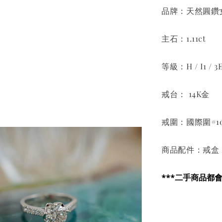
品牌：天然圓鑽
主石：1.11ct
等級：H / I1 / 
戒台： 14K金
戒圍：國際圍#1
商品配件：戒盒 /
***二手商品都