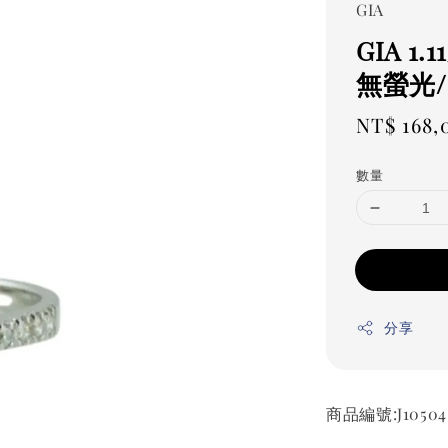
GIA
GIA 1
無螢光/
Regular
NT$ 168,
price
數量
分享
商品編號:J10504