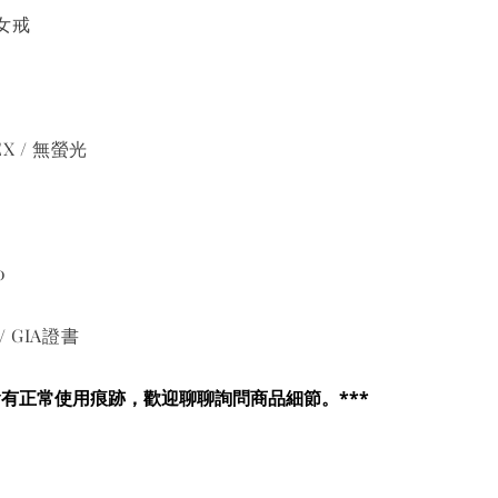
女戒
3EX / 無螢光
0
 GIA證書
會有正常使用痕跡，歡迎聊聊詢問商品細節。***