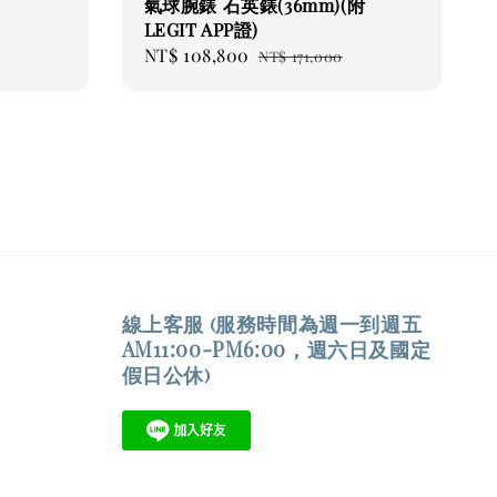
氣球腕錶 石英錶(36mm)(附
LEGIT APP證)
Sale
NT$ 108,800
Regular
NT$ 171,000
price
price
線上客服 (服務時間為週一到週五
AM11:00-PM6:00，週六日及國定
假日公休)