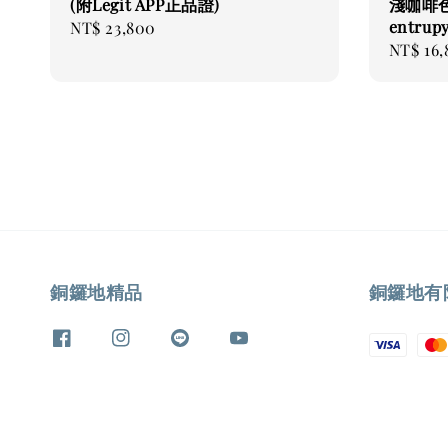
(附Legit APP正品證)
淺咖啡色
entru
Regular
NT$ 23,800
Regular
NT$ 16,
price
price
銅鑼地精品
銅鑼地有限公