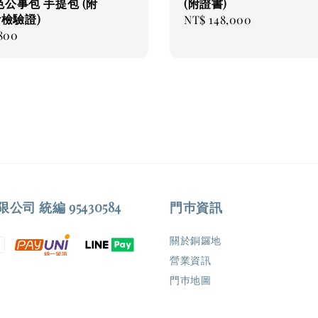
公事包 手提包 (附
(附證書)
py檢驗證)
Regular
NT$ 148,000
800
price
司 統編 95430584
門巿資訊
關於銅鑼地
營業資訊
門巿地圖