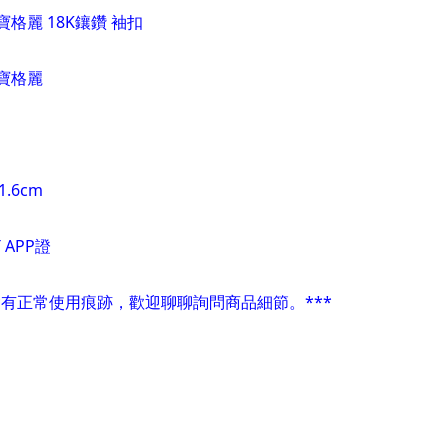
 寶格麗 18K鑲鑽 袖扣
 寶格麗
.6cm
 APP證
會有正常使用痕跡，歡迎聊聊詢問商品細節。***