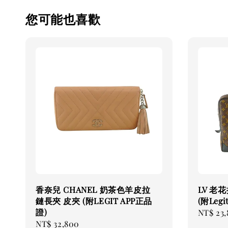
您可能也喜歡
香奈兒 CHANEL 奶茶色羊皮拉
LV 老
鏈長夾 皮夾 (附LEGIT APP正品
(附Leg
證)
Regular
NT$ 23
Regular
NT$ 32,800
price