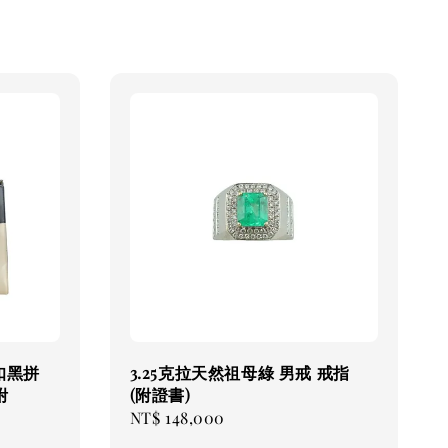
 金扣黑拼
3.25克拉天然祖母綠 男戒 戒指
附
(附證書)
Regular
NT$ 148,000
price