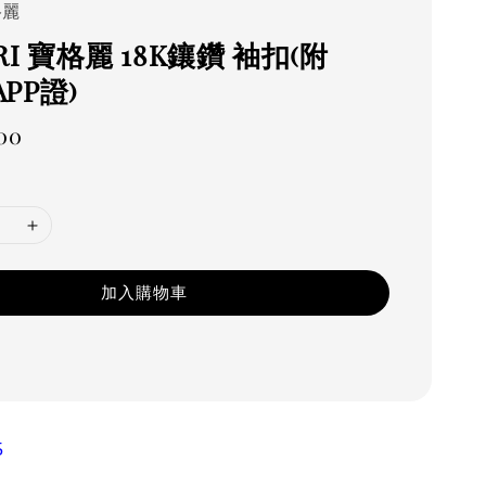
格麗
RI 寶格麗 18K鑲鑽 袖扣(附
APP證)
00
加入購物車
5