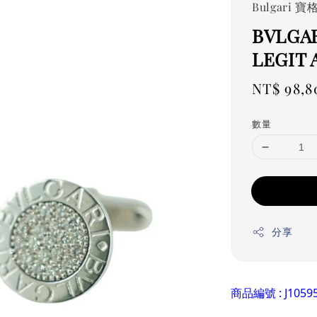
Bulgari 寶
BVLGA
LEGIT 
Regular
NT$ 98,8
price
數量
分享
商品編號 : J1059