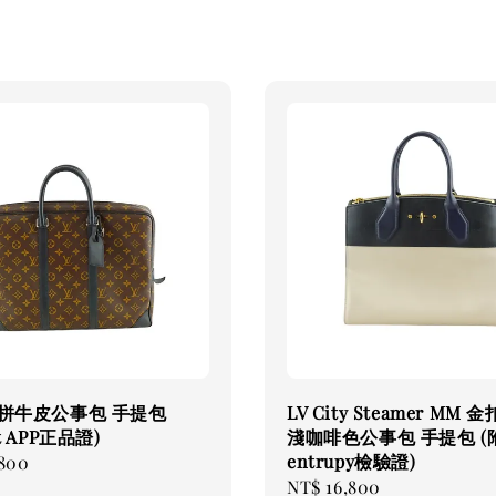
花拼牛皮公事包 手提包
LV City Steamer MM
it APP正品證)
淺咖啡色公事包 手提包 (
entrupy檢驗證)
,800
Regular
NT$ 16,800