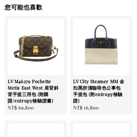
您可能也喜歡
LV M46279 Pochette
LV City Steamer MM 金
Metis East West 肩背斜
扣黑拼淺咖啡色公事包
背手提三用包 (附購
手提包 (附entrupy檢驗
證/entrupy檢驗證書)
證)
Regular
NT$ 69,800
Regular
NT$ 16,800
price
price