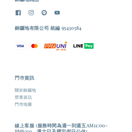
銅鑼地有限公司 統編 95430584
門巿資訊
關於銅鑼地
營業資訊
門巿地圖
線上客服 (服務時間為週一到週五AM11:00-
PM6:00，週六日及國定假日公休)