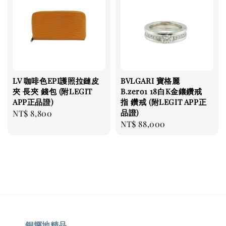
LV 咖啡色EPI護照拉鏈皮
BVLGARI 寶格麗
夾 長夾 錢包 (附LEGIT
B.zero1 18白K金鑲鑽戒
APP正品證)
指 鑽戒 (附LEGIT APP正
品證)
Regular
NT$ 8,800
Regular
NT$ 88,000
price
price
銅鑼地精品