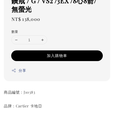
鑽戒 / G / VS2 /3EX /8心8箭/
無螢光
Regular
NT$ 138,000
price
數量
加入購物車
分享
商品編號：J10383
品牌：Cartier 卡地亞