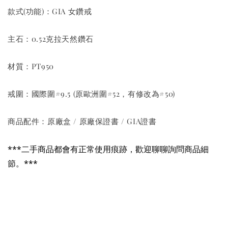
款式(功能)：GIA 女鑽戒
主石：0.52克拉天然鑽石
材質：PT950
戒圍：國際圍#9.5 (原歐洲圍#52，有修改為#50)
商品配件：原廠盒 / 原廠保證書 / GIA證書
***二手商品都會有正常使用痕跡，歡迎聊聊詢問商品細
節。***