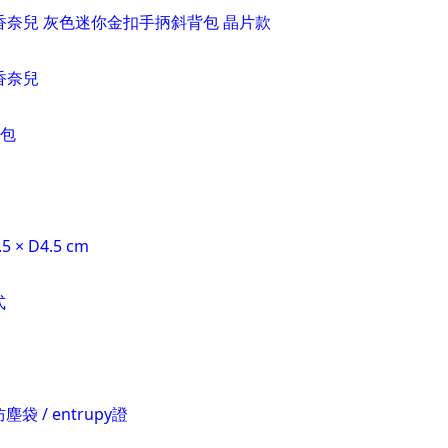
L 香奈兒 灰色迷你金扣手抦斜背包 晶片款
 香奈兒
背包
5 × D4.5 cm
式
4
 / entrupy證