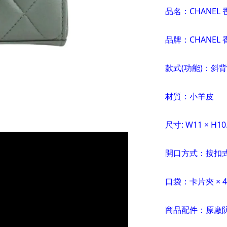
品名：CHANE
品牌：CHANEL
款式(功能)：斜
材質：小羊皮
尺寸: W11 × H10.
開口方式：按扣
口袋：卡片夾 × 
商品配件：原廠防塵袋