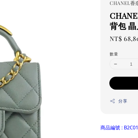
CHANEL香
CHAN
背包 晶
Regular
NT$ 68,8
price
數量
分享
商品編號 : B2C01