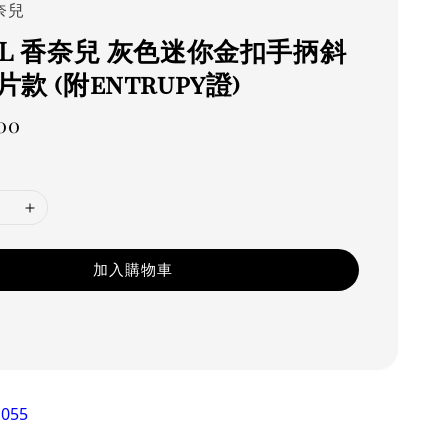
奈兒
EL 香奈兒 灰色迷你金扣手抦斜
片款 (附entrupy證)
00
加入購物車
055