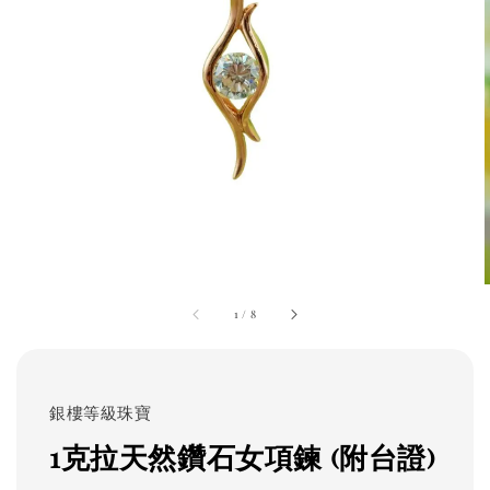
1
/
8
銀樓等級珠寶
1克拉天然鑽石女項鍊 (附台證)