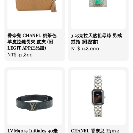
香奈兒 CHANEL 奶茶色
3.25克拉天然祖母綠 男戒
羊皮拉鏈長夾 皮夾 (附
戒指 (附證書)
LEGIT APP正品證)
Regular
NT$ 148,000
Regular
NT$ 32,800
price
price
LV M9043 Initiales 40毫
CHANEL 香奈兒 H7022