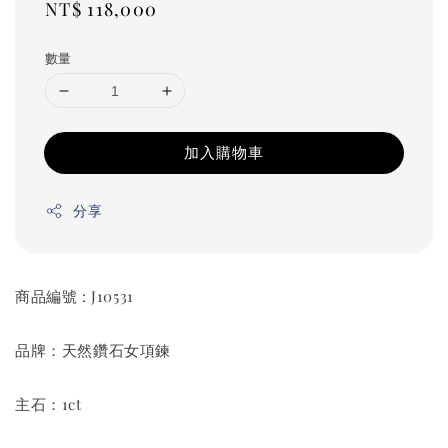
Regular
NT$ 118,000
price
數量
加入購物車
分享
商品編號 : J10531
品牌：天然鑽石女項鍊
主石：1ct