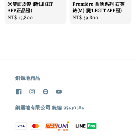
米雙面皮帶 (附LEGIT
Première 首映系列 石英
APP正品證)
錶(M) (附LEGIT APP證)
Regular
NT$ 15,800
Regular
NT$ 39,800
price
price
銅鑼地精品
銅鑼地有限公司 統編 95430584