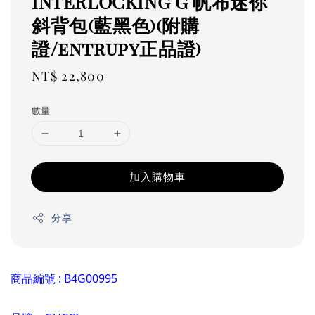
INTERLOCKING G 帆布迷你
斜背包(藍黑色)(附購
證/entrupy正品證)
Regular
NT$ 22,800
price
數量
加入購物車
分享
商品編號 : B4G00995