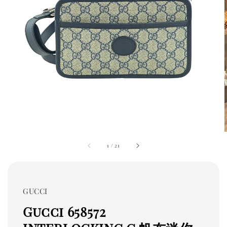
1
/
21
GUCCI
Gucci 658572