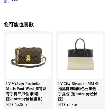
節。***
您可能也喜歡
LV M46279 Pochette
LV City Steamer MM 金
Metis East West 肩背斜
扣黑拼淺咖啡色公事包
背手提三用包 (附購
手提包 (附entrupy檢驗
證/entrupy檢驗證書)
證)
Regular
NT$ 69,800
Regular
NT$ 16,800