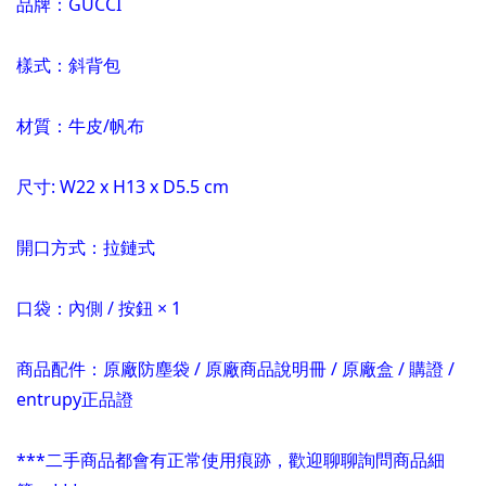
品牌：GUCCI
樣式：斜背包
材質：牛皮/帆布
尺寸
:
W22 x H13 x D5.5 cm
開口方式：拉鏈式
口袋：內側 / 按鈕 × 1
商品配件：原廠防塵袋 / 原廠商品說明冊 / 原廠盒 / 購證 /
entrupy正品證
***二手商品都會有正常使用痕跡，歡迎聊聊詢問商品細