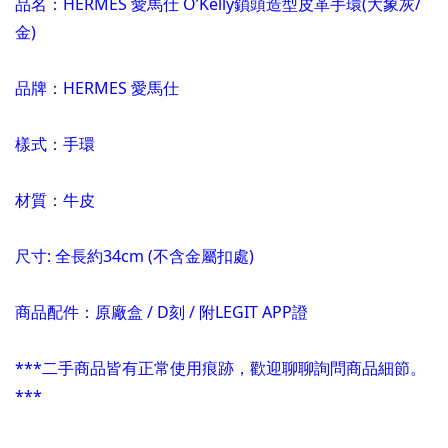
品名：HERMES 愛馬仕 O’Kelly鎖頭造型皮革手環(大象灰/
金)
品牌：HERMES 愛馬仕
樣式：手環
材質：牛皮
尺寸
:
全長約34cm
(不含金屬扣處)
商品配件：原廠盒 / D刻 / 附LEGIT APP證
***二手商品皆有正常使用痕跡，歡迎聊聊詢問商品細節。
***