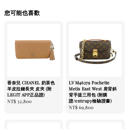
您可能也喜歡
香奈兒 CHANEL 奶茶色
LV M46279 Pochette
羊皮拉鏈長夾 皮夾 (附
Metis East West 肩背斜
LEGIT APP正品證)
背手提三用包 (附購
證/entrupy檢驗證書)
Regular
NT$ 32,800
Regular
NT$ 69,800
price
price