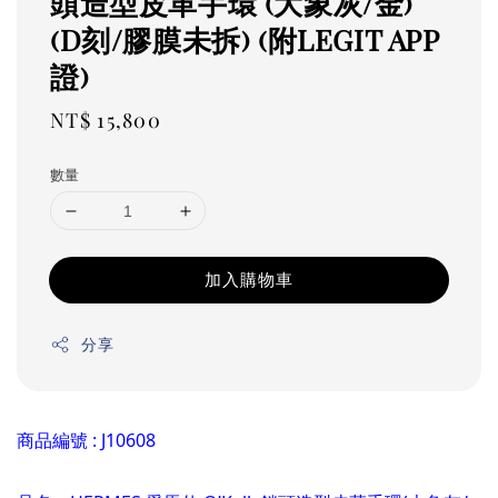
頭造型皮革手環 (大象灰/金)
(D刻/膠膜未拆) (附LEGIT APP
證)
Regular
NT$ 15,800
price
數量
加入購物車
分享
商品編號 : J10608