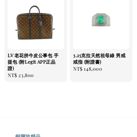
LV 老花拼牛皮公事包 手
3.25克拉天然祖母綠 男戒
提包 (附Legit APP正品
戒指 (附證書)
證)
Regular
NT$ 148,000
Regular
NT$ 23,800
price
price
銅鑼地精品