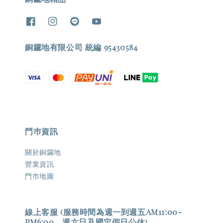
銅鑼地有限公司 統編 95430584
門巿資訊
關於銅鑼地
營業資訊
門巿地圖
線上客服 (服務時間為週一到週五AM11:00-
PM6:00，週六日及國定假日公休)