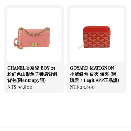
CHANEL香奈兒 BOY 25
GOYARD MATIGNON
粉紅色山形魚子醬肩背斜
小號錢包 皮夾 短夾 (附
背包(附entrupy證)
購證 / Legit APP正品證)
Regular
NT$ 98,800
Regular
NT$ 23,800
price
price