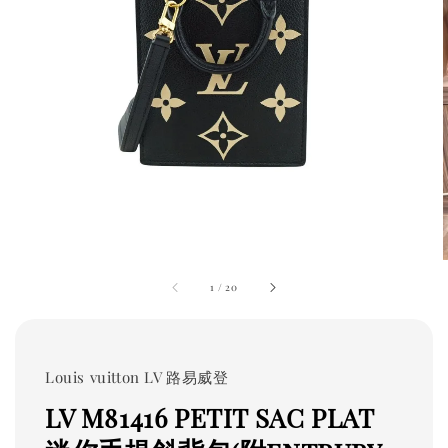
1
/
20
Louis vuitton LV 路易威登
LV M81416 PETIT SAC PLAT