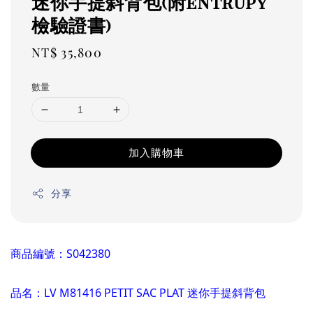
迷你手提斜背包(附entrupy
檢驗證書)
Regular
NT$ 35,800
price
數量
加入購物車
分享
商品編號
：S042380
品名：LV M81416 PETIT SAC PLAT 迷你手提斜背包