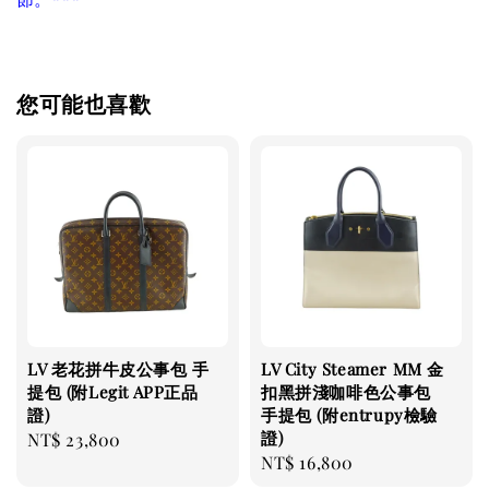
您可能也喜歡
LV 老花拼牛皮公事包 手
LV City Steamer MM 金
提包 (附Legit APP正品
扣黑拼淺咖啡色公事包
證)
手提包 (附entrupy檢驗
證)
Regular
NT$ 23,800
Regular
NT$ 16,800
price
price