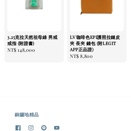
3.25克拉天然祖母綠 男戒
LV 咖啡色EPI護照拉鏈皮
戒指 (附證書)
夾 長夾 錢包 (附LEGIT
APP正品證)
Regular
NT$ 148,000
Regular
NT$ 8,800
price
price
銅鑼地精品