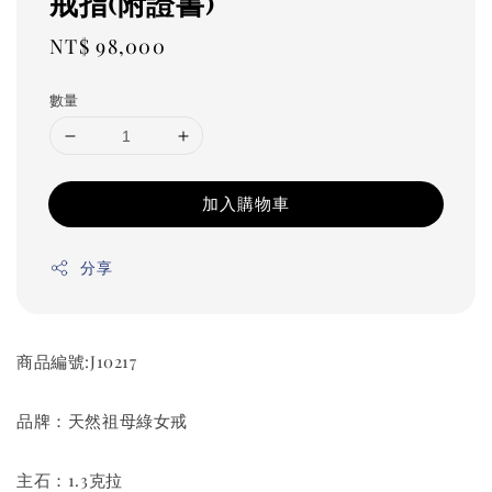
戒指(附證書)
Regular
NT$ 98,000
price
數量
加入購物車
分享
商品編號:J10217
品牌：天然祖母綠女戒
主石：1.3克拉