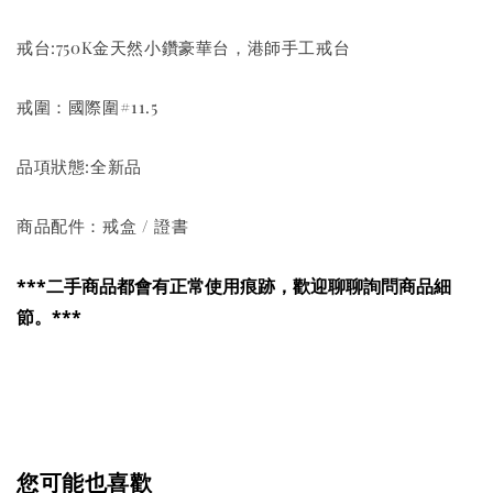
戒台:750K金天然小鑽豪華台，港師手工戒台
戒圍：國際圍#11.5
品項狀態:全新品
商品配件：戒盒 / 證書
***二手商品都會有正常使用痕跡，歡迎聊聊詢問商品細
節。***
您可能也喜歡