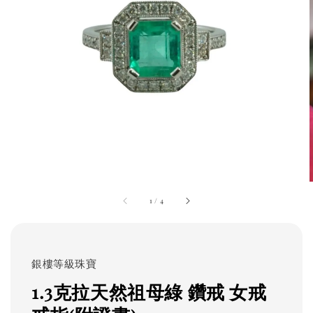
1
/
4
銀樓等級珠寶
1.3克拉天然祖母綠 鑽戒 女戒