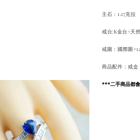
主石：1.17克拉
戒台:K金台+天
戒圍：國際圍#1
商品配件：戒盒 
***二手商品都