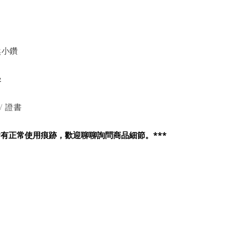
然小鑽
2
/ 證書
會有正常使用痕跡，歡迎聊聊詢問商品細節。***