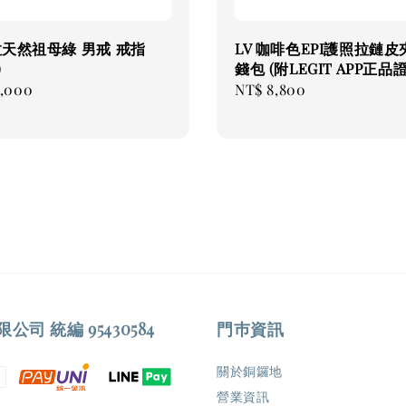
克拉天然祖母綠 男戒 戒指
LV 咖啡色EPI護照拉鏈皮
)
錢包 (附LEGIT APP正品證
8,000
Regular
NT$ 8,800
price
司 統編 95430584
門巿資訊
關於銅鑼地
營業資訊