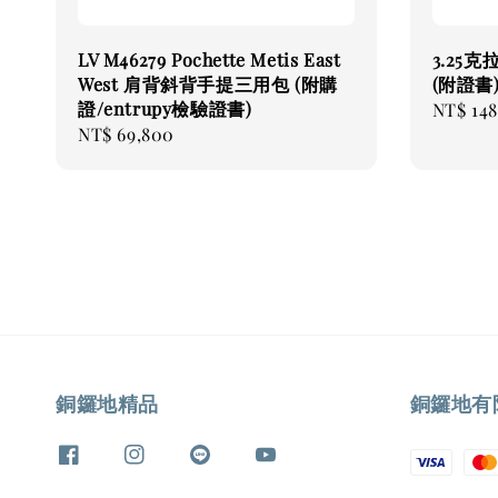
LV M46279 Pochette Metis East
3.25
West 肩背斜背手提三用包 (附購
(附證書
證/entrupy檢驗證書)
Regular
NT$ 14
Regular
NT$ 69,800
price
price
銅鑼地精品
銅鑼地有限公