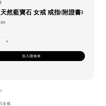
寶
克拉天然藍寶石 女戒 戒指(附證書)
000
加入購物車
5
石女戒