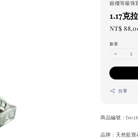
銀樓等級珠
1.17
Regular
NT$ 88,
price
數量
分享
商品編號：J1026
品牌：天然藍寶