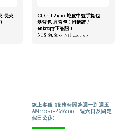
夾 長夾
GUCCI Zumi 蛇皮中號手提包
)
斜背包 肩背包 ( 附購證 /
entrupy正品證 )
Sale
NT$ 85,800
Regular
NT$ 200,900
price
price
線上客服 (服務時間為週一到週五
AM11:00-PM6:00，週六日及國定
假日公休)